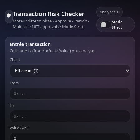
Analyses: 0
Transaction Risk Checker
🛡️
Moteur déterministe • Approve • Permit •
Mode
Multicall • NFT approvals • Mode Strict
Strict
Entrée transaction
Colle une tx (from/to/data/value) puis analyse.
Chain
From
To
Value (wei)